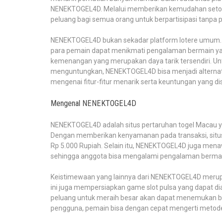
NENEKTOGEL4D. Melalui memberikan kemudahan setoran
peluang bagi semua orang untuk berpartisipasi tanpa 
NENEKTOGEL4D bukan sekadar platform lotere umum. 
para pemain dapat menikmati pengalaman bermain yang
kemenangan yang merupakan daya tarik tersendiri. Un
menguntungkan, NENEKTOGEL4D bisa menjadi alternatif
mengenai fitur-fitur menarik serta keuntungan yang 
Mengenal NENEKTOGEL4D
NENEKTOGEL4D adalah situs pertaruhan togel Macau yang
Dengan memberikan kenyamanan pada transaksi, situs
Rp 5.000 Rupiah. Selain itu, NENEKTOGEL4D juga menaw
sehingga anggota bisa mengalami pengalaman bermain
Keistimewaan yang lainnya dari NENEKTOGEL4D merupa
ini juga mempersiapkan game slot pulsa yang dapat d
peluang untuk meraih besar akan dapat menemukan be
pengguna, pemain bisa dengan cepat mengerti metod