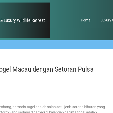
 & Luxury Wildlife Retreat
Home
Luxury 
n Togel Macau dengan Setoran Pulsa Elek
el Macau dengan Setoran Pulsa
bang, bermain togel adalah salah satu jenis sarana hiburan yang
atform yang sedang digemari di kalangan pecinta togel adalah