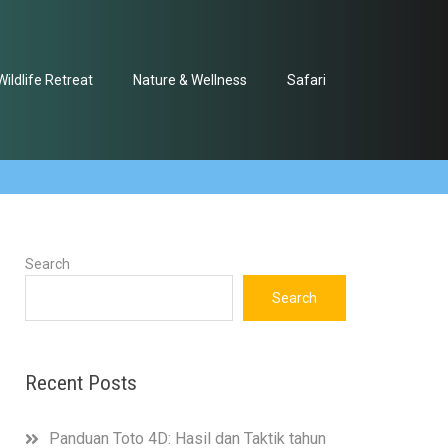
Wildlife Retreat
Nature & Wellness
Safari
tronik Cuma 5000 Rupiah
Search
Search
Recent Posts
Panduan Toto 4D: Hasil dan Taktik tahun