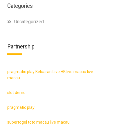
Categories
Uncategorized
Partnership
pragmatic play
Keluaran Live HK
live macau
live
macau
slot demo
pragmatic play
supertogel
toto macau
live macau