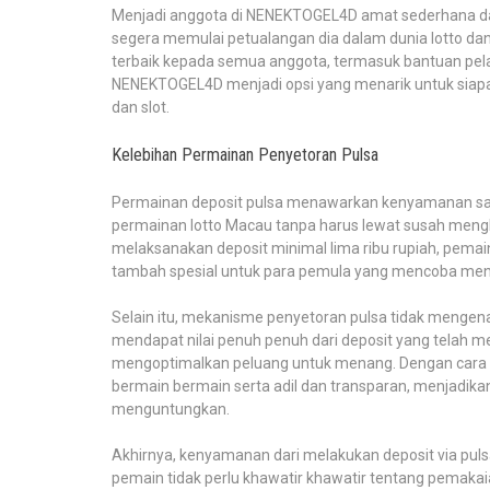
Menjadi anggota di NENEKTOGEL4D amat sederhana dan
segera memulai petualangan dia dalam dunia lotto d
terbaik kepada semua anggota, termasuk bantuan pel
NENEKTOGEL4D menjadi opsi yang menarik untuk siap
dan slot.
Kelebihan Permainan Penyetoran Pulsa
Permainan deposit pulsa menawarkan kenyamanan san
permainan lotto Macau tanpa harus lewat susah meng
melaksanakan deposit minimal lima ribu rupiah, pemain
tambah spesial untuk para pemula yang mencoba men
Selain itu, mekanisme penyetoran pulsa tidak mengen
mendapat nilai penuh penuh dari deposit yang telah m
mengoptimalkan peluang untuk menang. Dengan cara
bermain bermain serta adil dan transparan, menjadik
menguntungkan.
Akhirnya, kenyamanan dari melakukan deposit via pul
pemain tidak perlu khawatir khawatir tentang pemaka