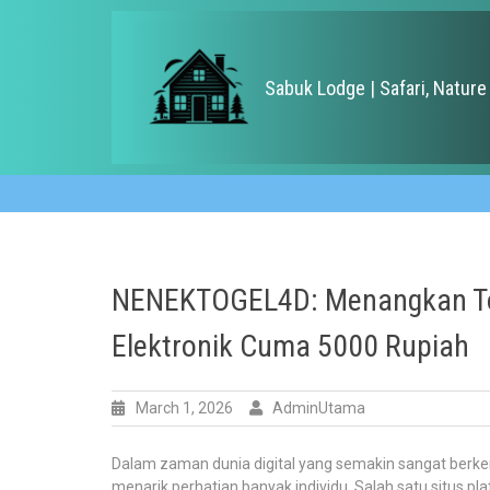
Skip
to
content
Sabuk Lodge | Safari, Nature
NENEKTOGEL4D: Menangka
NENEKTOGEL4D: Menangkan Tog
Elektronik Cuma 5000 Rupiah
March 1, 2026
AdminUtama
Dalam zaman dunia digital yang semakin sangat berkem
menarik perhatian banyak individu. Salah satu situs pl