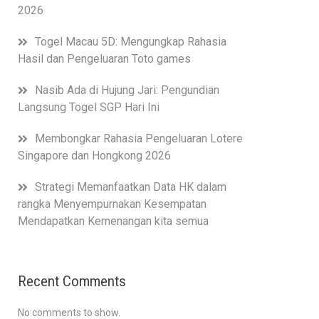
2026
Togel Macau 5D: Mengungkap Rahasia
Hasil dan Pengeluaran Toto games
Nasib Ada di Hujung Jari: Pengundian
Langsung Togel SGP Hari Ini
Membongkar Rahasia Pengeluaran Lotere
Singapore dan Hongkong 2026
Strategi Memanfaatkan Data HK dalam
rangka Menyempurnakan Kesempatan
Mendapatkan Kemenangan kita semua
Recent Comments
No comments to show.