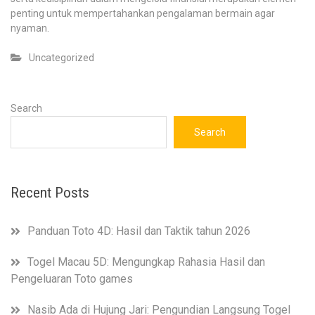
penting untuk mempertahankan pengalaman bermain agar
nyaman.
Uncategorized
Search
Search
Recent Posts
Panduan Toto 4D: Hasil dan Taktik tahun 2026
Togel Macau 5D: Mengungkap Rahasia Hasil dan
Pengeluaran Toto games
Nasib Ada di Hujung Jari: Pengundian Langsung Togel