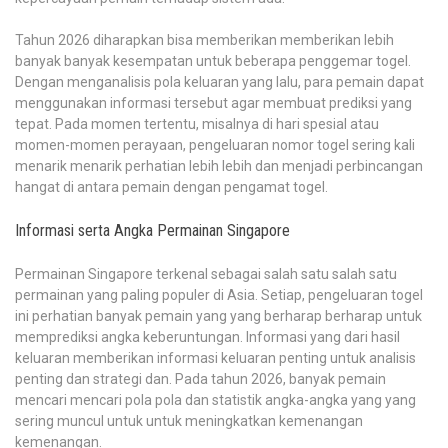
Tahun 2026 diharapkan bisa memberikan memberikan lebih
banyak banyak kesempatan untuk beberapa penggemar togel.
Dengan menganalisis pola keluaran yang lalu, para pemain dapat
menggunakan informasi tersebut agar membuat prediksi yang
tepat. Pada momen tertentu, misalnya di hari spesial atau
momen-momen perayaan, pengeluaran nomor togel sering kali
menarik menarik perhatian lebih lebih dan menjadi perbincangan
hangat di antara pemain dengan pengamat togel.
Informasi serta Angka Permainan Singapore
Permainan Singapore terkenal sebagai salah satu salah satu
permainan yang paling populer di Asia. Setiap, pengeluaran togel
ini perhatian banyak pemain yang yang berharap berharap untuk
memprediksi angka keberuntungan. Informasi yang dari hasil
keluaran memberikan informasi keluaran penting untuk analisis
penting dan strategi dan. Pada tahun 2026, banyak pemain
mencari mencari pola pola dan statistik angka-angka yang yang
sering muncul untuk untuk meningkatkan kemenangan
kemenangan.