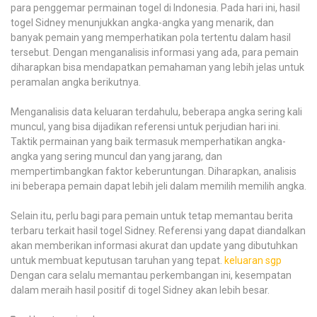
para penggemar permainan togel di Indonesia. Pada hari ini, hasil
togel Sidney menunjukkan angka-angka yang menarik, dan
banyak pemain yang memperhatikan pola tertentu dalam hasil
tersebut. Dengan menganalisis informasi yang ada, para pemain
diharapkan bisa mendapatkan pemahaman yang lebih jelas untuk
peramalan angka berikutnya.
Menganalisis data keluaran terdahulu, beberapa angka sering kali
muncul, yang bisa dijadikan referensi untuk perjudian hari ini.
Taktik permainan yang baik termasuk memperhatikan angka-
angka yang sering muncul dan yang jarang, dan
mempertimbangkan faktor keberuntungan. Diharapkan, analisis
ini beberapa pemain dapat lebih jeli dalam memilih memilih angka.
Selain itu, perlu bagi para pemain untuk tetap memantau berita
terbaru terkait hasil togel Sidney. Referensi yang dapat diandalkan
akan memberikan informasi akurat dan update yang dibutuhkan
untuk membuat keputusan taruhan yang tepat.
keluaran sgp
Dengan cara selalu memantau perkembangan ini, kesempatan
dalam meraih hasil positif di togel Sidney akan lebih besar.