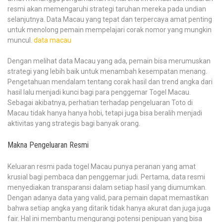
resmi akan memengaruhi strategi taruhan mereka pada undian
selanjutnya. Data Macau yang tepat dan terpercaya amat penting
untuk menolong pemain mempelajari corak nomor yang mungkin
muncul.
data macau
Dengan melihat data Macau yang ada, pemain bisa merumuskan
strategi yang lebih baik untuk menambah kesempatan menang.
Pengetahuan mendalam tentang corak hasil dan trend angka dari
hasil lalu menjadi kunci bagi para penggemar Togel Macau.
Sebagai akibatnya, perhatian terhadap pengeluaran Toto di
Macau tidak hanya hanya hobi, tetapi juga bisa beralih menjadi
aktivitas yang strategis bagi banyak orang.
Makna Pengeluaran Resmi
Keluaran resmi pada togel Macau punya peranan yang amat
krusial bagi pembaca dan penggemar judi. Pertama, data resmi
menyediakan transparansi dalam setiap hasil yang diumumkan.
Dengan adanya data yang valid, para pemain dapat memastikan
bahwa setiap angka yang ditarik tidak hanya akurat dan juga juga
fair. Hal ini membantu mengurangi potensi penipuan yang bisa