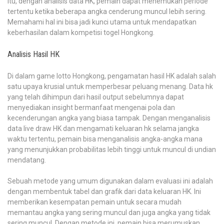
itu, dengan analisis data HK, pemain dapat menemukan periode
tertentu ketika beberapa angka cenderung muncul lebih sering.
Memahami hal ini bisa jadi kunci utama untuk mendapatkan
keberhasilan dalam kompetisi togel Hongkong.
Analisis Hasil HK
Di dalam game lotto Hongkong, pengamatan hasil HK adalah salah
satu upaya krusial untuk memperbesar peluang menang. Data hk
yang telah dihimpun dari hasil output sebelumnya dapat
menyediakan insight bermanfaat mengenai pola dan
kecenderungan angka yang biasa tampak. Dengan menganalisis
data live draw HK dan mengamati keluaran hk selama jangka
waktu tertentu, pemain bisa menganalisis angka-angka mana
yang menunjukkan probabilitas lebih tinggi untuk muncul di undian
mendatang.
Sebuah metode yang umum digunakan dalam evaluasi ini adalah
dengan membentuk tabel dan grafik dari data keluaran HK. Ini
memberikan kesempatan pemain untuk secara mudah
memantau angka yang sering muncul dan juga angka yang tidak
sering muncul. Dengan metode ini, pemain bisa merumuskan