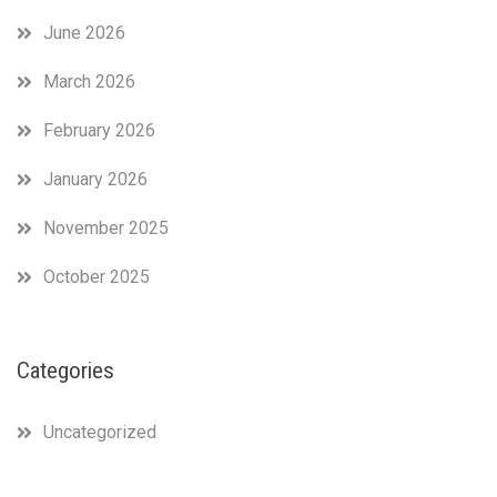
June 2026
March 2026
February 2026
January 2026
November 2025
October 2025
Categories
Uncategorized