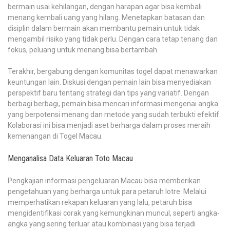
bermain usai kehilangan, dengan harapan agar bisa kembali
menang kembali uang yang hilang. Menetapkan batasan dan
disiplin dalam bermain akan membantu pemain untuk tidak
mengambil risiko yang tidak perlu. Dengan cara tetap tenang dan
fokus, peluang untuk menang bisa bertambah.
Terakhir, bergabung dengan komunitas togel dapat menawarkan
keuntungan lain. Diskusi dengan pemain lain bisa menyediakan
perspektif baru tentang strategi dan tips yang variatif. Dengan
berbagi berbagi, pemain bisa mencari informasi mengenai angka
yang berpotensi menang dan metode yang sudah terbukti efektif.
Kolaborasi ini bisa menjadi aset berharga dalam proses meraih
kemenangan di Togel Macau.
Menganalisa Data Keluaran Toto Macau
Pengkajian informasi pengeluaran Macau bisa memberikan
pengetahuan yang berharga untuk para petaruh lotre. Melalui
memperhatikan rekapan keluaran yang lalu, petaruh bisa
mengidentifikasi corak yang kemungkinan muncul, seperti angka-
angka yang sering terluar atau kombinasi yang bisa terjadi