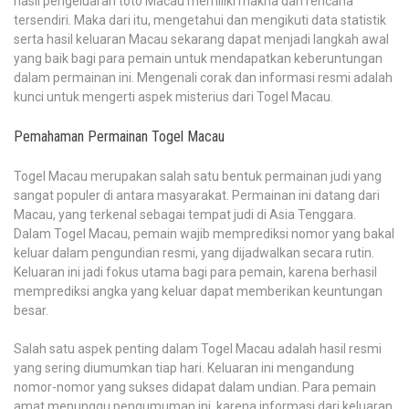
hasil pengeluaran toto Macau memiliki makna dan rencana
tersendiri. Maka dari itu, mengetahui dan mengikuti data statistik
serta hasil keluaran Macau sekarang dapat menjadi langkah awal
yang baik bagi para pemain untuk mendapatkan keberuntungan
dalam permainan ini. Mengenali corak dan informasi resmi adalah
kunci untuk mengerti aspek misterius dari Togel Macau.
Pemahaman Permainan Togel Macau
Togel Macau merupakan salah satu bentuk permainan judi yang
sangat populer di antara masyarakat. Permainan ini datang dari
Macau, yang terkenal sebagai tempat judi di Asia Tenggara.
Dalam Togel Macau, pemain wajib memprediksi nomor yang bakal
keluar dalam pengundian resmi, yang dijadwalkan secara rutin.
Keluaran ini jadi fokus utama bagi para pemain, karena berhasil
memprediksi angka yang keluar dapat memberikan keuntungan
besar.
Salah satu aspek penting dalam Togel Macau adalah hasil resmi
yang sering diumumkan tiap hari. Keluaran ini mengandung
nomor-nomor yang sukses didapat dalam undian. Para pemain
amat menunggu pengumuman ini, karena informasi dari keluaran