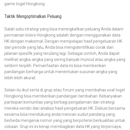
game togel Hongkong.
Taktik Mengoptimalkan Peluang
Salah satu strategi yang bisa meningkatkan peluang Anda dalam
permainan lotere Hongkong adalah dengan menggunakan data
HK dengan maksimal. Dengan mempelajari hasil pengeluaran HK
dari periode yang lalu, Anda bisa mengidentifikasi corak dan
jalanan spesifik yang terulang lagi. Sebagai contoh, Anda dapat
melihat angka-angka yang sering banyak muncul atau angka yang
seldom terpilih. Pemanfaatan data ini bisa memberikan
pandangan berharga untuk menentukan susunan angka yang
lebih lebih akurat.
Selain itu ikut serta di grup atau forum yang membahas soal togel
Hongkong bisa memberikan pandangan tambahan. Kebanyakan
partisipan komunitas yang berbagi pengalaman dan strategi
mereka sendiri dari analisis hasil pengeluaran HK. Diskusi bersama
sesama bisa mendukung anda mencari sudut pandang yang
berbeda mengenai nomor yang yang berpotensi berkualitas untuk
cobaan. Grup ini ini kerap membagikan data HK yang terpercaya,