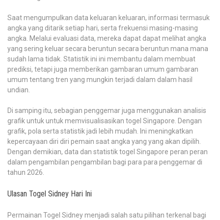
Saat mengumpulkan data keluaran keluaran, informasi termasuk
angka yang ditarik setiap hari, serta frekuensi masing-masing
angka. Melalui evaluasi data, mereka dapat dapat melihat angka
yang sering keluar secara beruntun secara beruntun mana mana
sudah lama tidak. Statistik ini ini membantu dalam membuat
prediksi, tetapi juga memberikan gambaran umum gambaran
umum tentang tren yang mungkin terjadi dalam dalam hasil
undian.
Di samping itu, sebagian penggemar juga menggunakan analisis
grafik untuk untuk memvisualisasikan togel Singapore. Dengan
grafik, pola serta statistik jadi lebih mudah. Ini meningkatkan
kepercayaan diri diri pemain saat angka yang yang akan dipilih.
Dengan demikian, data dan statistik togel Singapore peran peran
dalam pengambilan pengambilan bagi para para penggemar di
tahun 2026.
Ulasan Togel Sidney Hari Ini
Permainan Togel Sidney menjadi salah satu pilihan terkenal bagi