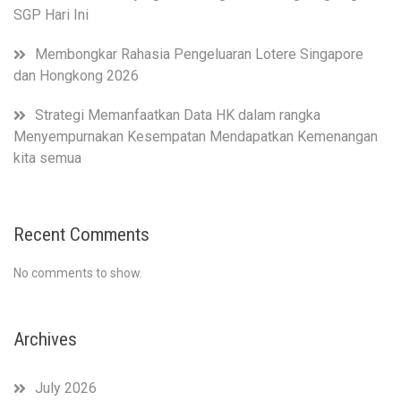
SGP Hari Ini
Membongkar Rahasia Pengeluaran Lotere Singapore
dan Hongkong 2026
Strategi Memanfaatkan Data HK dalam rangka
Menyempurnakan Kesempatan Mendapatkan Kemenangan
kita semua
Recent Comments
No comments to show.
Archives
July 2026