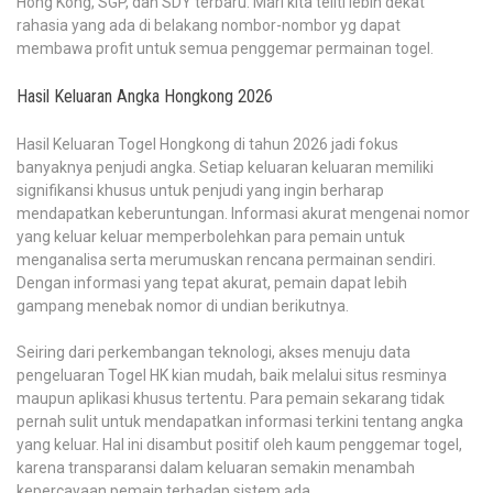
Hong Kong, SGP, dan SDY terbaru. Mari kita teliti lebih dekat
rahasia yang ada di belakang nombor-nombor yg dapat
membawa profit untuk semua penggemar permainan togel.
Hasil Keluaran Angka Hongkong 2026
Hasil Keluaran Togel Hongkong di tahun 2026 jadi fokus
banyaknya penjudi angka. Setiap keluaran keluaran memiliki
signifikansi khusus untuk penjudi yang ingin berharap
mendapatkan keberuntungan. Informasi akurat mengenai nomor
yang keluar keluar memperbolehkan para pemain untuk
menganalisa serta merumuskan rencana permainan sendiri.
Dengan informasi yang tepat akurat, pemain dapat lebih
gampang menebak nomor di undian berikutnya.
Seiring dari perkembangan teknologi, akses menuju data
pengeluaran Togel HK kian mudah, baik melalui situs resminya
maupun aplikasi khusus tertentu. Para pemain sekarang tidak
pernah sulit untuk mendapatkan informasi terkini tentang angka
yang keluar. Hal ini disambut positif oleh kaum penggemar togel,
karena transparansi dalam keluaran semakin menambah
kepercayaan pemain terhadap sistem ada.