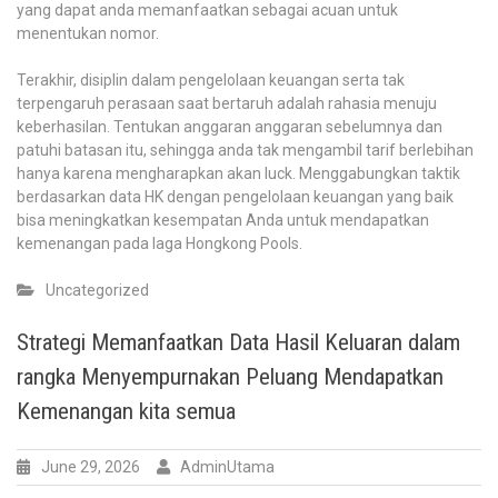
yang dapat anda memanfaatkan sebagai acuan untuk
menentukan nomor.
Terakhir, disiplin dalam pengelolaan keuangan serta tak
terpengaruh perasaan saat bertaruh adalah rahasia menuju
keberhasilan. Tentukan anggaran anggaran sebelumnya dan
patuhi batasan itu, sehingga anda tak mengambil tarif berlebihan
hanya karena mengharapkan akan luck. Menggabungkan taktik
berdasarkan data HK dengan pengelolaan keuangan yang baik
bisa meningkatkan kesempatan Anda untuk mendapatkan
kemenangan pada laga Hongkong Pools.
Uncategorized
Strategi Memanfaatkan Data Hasil Keluaran dalam
rangka Menyempurnakan Peluang Mendapatkan
Kemenangan kita semua
June 29, 2026
AdminUtama