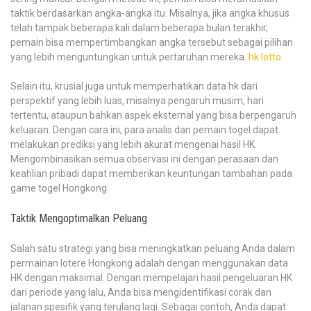
taktik berdasarkan angka-angka itu. Misalnya, jika angka khusus
telah tampak beberapa kali dalam beberapa bulan terakhir,
pemain bisa mempertimbangkan angka tersebut sebagai pilihan
yang lebih menguntungkan untuk pertaruhan mereka.
hk lotto
Selain itu, krusial juga untuk memperhatikan data hk dari
perspektif yang lebih luas, misalnya pengaruh musim, hari
tertentu, ataupun bahkan aspek eksternal yang bisa berpengaruh
keluaran. Dengan cara ini, para analis dan pemain togel dapat
melakukan prediksi yang lebih akurat mengenai hasil HK.
Mengombinasikan semua observasi ini dengan perasaan dan
keahlian pribadi dapat memberikan keuntungan tambahan pada
game togel Hongkong.
Taktik Mengoptimalkan Peluang
Salah satu strategi yang bisa meningkatkan peluang Anda dalam
permainan lotere Hongkong adalah dengan menggunakan data
HK dengan maksimal. Dengan mempelajari hasil pengeluaran HK
dari periode yang lalu, Anda bisa mengidentifikasi corak dan
jalanan spesifik yang terulang lagi. Sebagai contoh, Anda dapat