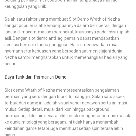
keunggulan yang unik.
Salah satu faktor yang membuat Slot Demo Wrath of Nezha
sangat populer ialah kemampuannya dalam beroperasi dengan
lancar di macam-macam perangkat, khususnya pada edisi rupiah
asli. Dengan slot demo anti lag, pemain dapat mendapatkan
sensasi bermain tanpa gangguan. Hal ini menawarkan rasa
nyaman serta kepuasan yang berbeda saat menjelajahi dunia
Nezha sambil mengharapkan untuk memenangkan hadiah yang
besar.
Daya Tarik dari Permainan Demo
Slot demo Wrath of Nezha mempresentasikan pengalaman
bermain yang seru dengan fitur-fitur canggih. Salah satu aspek
terbaik dari game ini adalah visual yang menawan serta animasi
mulus. Setiap detail, mulai dari ikon hingga background
permainan, didesain secara teliti untuk mengantar pemain masuk
ke dunia mitologi yang beragam. Ini tidak hanya menambah
keindahan game tetapi juga membuat setiap spin terasa lebih
hidup.