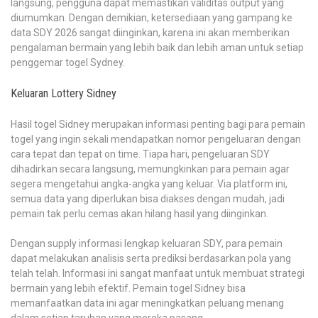
langsung, pengguna dapat memastikan validitas output yang
diumumkan. Dengan demikian, ketersediaan yang gampang ke
data SDY 2026 sangat diinginkan, karena ini akan memberikan
pengalaman bermain yang lebih baik dan lebih aman untuk setiap
penggemar togel Sydney.
Keluaran Lottery Sidney
Hasil togel Sidney merupakan informasi penting bagi para pemain
togel yang ingin sekali mendapatkan nomor pengeluaran dengan
cara tepat dan tepat on time. Tiapa hari, pengeluaran SDY
dihadirkan secara langsung, memungkinkan para pemain agar
segera mengetahui angka-angka yang keluar. Via platform ini,
semua data yang diperlukan bisa diakses dengan mudah, jadi
pemain tak perlu cemas akan hilang hasil yang diinginkan.
Dengan supply informasi lengkap keluaran SDY, para pemain
dapat melakukan analisis serta prediksi berdasarkan pola yang
telah telah. Informasi ini sangat manfaat untuk membuat strategi
bermain yang lebih efektif. Pemain togel Sidney bisa
memanfaatkan data ini agar meningkatkan peluang menang