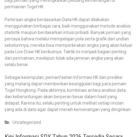
bagi pemain yang meningkatkan peluang kemenangan di
permainan Togel HK.
Perkiraan angka berdasarkan Data HK dapat dilakukan
menggunakan berbagai cara, baik menggunakan metode analisis
statistik maupun berdasarkan intuisi pribadi. Banyak pemain yang
percaya bahwa melalui mempelajari pola serta grafik dari undian
sebelumnya, mereka bisa memperkirakan angka yang akan keluar
pada Live Draw HK berikutnya. Taktik ini menjadi bagian penting
dari permainan, meskipun tidak ada jaminan angka yang akan
selalu benar.
Sebagai kesimpulan, pemanfaatan Informasi HK dan prediksi
yang matang dapat memberikan keunggulan bagi para pemain
Togel Hongkong. Pada akhirnya, kombinasi antara analisis data
dan keberuntungan akan berperan besar dalam hasil yang
didapat. Karena itu, selalu penting untuk melihat setiap rincian
yang ada di data agar dapat meraih kemenangan yang diinginkan.
Uncategorized
Kini Informasi SDY Tahun 2026 Tersedia Secara