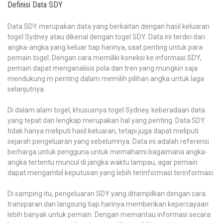
Definisi Data SDY
Data SDY merupakan data yang berkaitan dengan hasil keluaran
togel Sydney atau dikenal dengan togel SDY. Data ini terdiri dari
angka-angka yang keluar tiap harinya, saat penting untuk para
pemain togel. Dengan cara memiliki koneksi ke informasi SDY,
pemain dapat menganalisis pola dan tren yang mungkin saja
mendukung m penting dalam memilih pilihan angka untuk laga
selanjutnya.
Di dalam alam togel, khususnya togel Sydney, keberadaan data
yang tepat dan lengkap merupakan hal yang penting. Data SDY
tidak hanya meliputi hasil keluaran, tetapi juga dapat meliputi
sejarah pengeluaran yang sebelumnya. Data ini adalah referensi
berharga untuk pengguna untuk memahami bagaimana angka-
angka tertentu muncul di jangka waktu lampau, agar pemain
dapat mengambil keputusan yang lebih terinformasi terinformasi.
Di samping itu, pengeluaran SDY yang ditampilkan dengan cara
transparan dan langsung tiap harinya memberikan kepercayaan
lebih banyak untuk pemain. Dengan memantau informasi secara