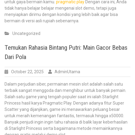
untuk gaya bermain kamu.
pragmatic play
Dengan cara ini, Anda
tidak hanya belajar belajar mengenai slot demo, tetapi juga
menyiapkan dirimu dengan kondisi yang lebih baik agar bisa
bermain di versi asli rupiah sebenarnya.
Uncategorized
Temukan Rahasia Bintang Putri: Main Gacor Bebas
Dari Pola
October 22, 2025
AdminUtama
Dalam perjudian siber, permainan mesin slot adalah salah satu
terbaik sangat menggoda dan menghibur untuk banyak pemain.
Salah satu game yang tengah populer saat ini ialah Starlight
Princess hasil karya Pragmatic Play. Dengan adanya fitur Super
Scatter yang dijanjikan, game ini menawarkan peluang besar
untuk meraih kemenangan fantastis, termasuk hingga x50000.
Banyak penjudi ingin ingin tahu rahasia di balik layar keberhasilan
di Starlight Princess serta bagaimana metode memainkannya
dengan gratis melalui demo slot.