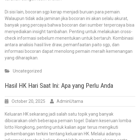
Di sisi lain, bocoran sgp kerap menjadi buruan para pemain.
Walaupun tidak ada jaminan jika bocoran ini akan selalu akurat,
banyak yang percaya bahwa bocoran dari sumber terpercaya bisa
menyediakan insight tambahan. Penting untuk melakukan cross-
check informasi sebelum menentukan untuk bertaruh. Kombinasi
antara analisis hasil live draw, pemanfaatan paito sgp, dan
informasi bocoran dapat menolong pemain meraih kemenangan
yang diharapkan.
Uncategorized
Hasil HK Hari Saat Ini: Apa yang Perlu Anda
October 20, 2025
AdminUtama
Keluaran HK sekarang jadi salah satu topik yang banyak
dibicarakan oleh beberapa pemain togel. Dalam keseruan lomba
lotto Hongkong, penting untuk kalian agar terus mengikuti
perkembangan terkini tentang keluaran HK. Melalui adanya