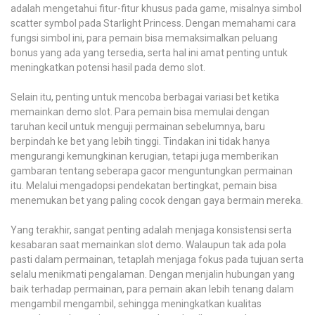
adalah mengetahui fitur-fitur khusus pada game, misalnya simbol
scatter symbol pada Starlight Princess. Dengan memahami cara
fungsi simbol ini, para pemain bisa memaksimalkan peluang
bonus yang ada yang tersedia, serta hal ini amat penting untuk
meningkatkan potensi hasil pada demo slot.
Selain itu, penting untuk mencoba berbagai variasi bet ketika
memainkan demo slot. Para pemain bisa memulai dengan
taruhan kecil untuk menguji permainan sebelumnya, baru
berpindah ke bet yang lebih tinggi. Tindakan ini tidak hanya
mengurangi kemungkinan kerugian, tetapi juga memberikan
gambaran tentang seberapa gacor menguntungkan permainan
itu. Melalui mengadopsi pendekatan bertingkat, pemain bisa
menemukan bet yang paling cocok dengan gaya bermain mereka.
Yang terakhir, sangat penting adalah menjaga konsistensi serta
kesabaran saat memainkan slot demo. Walaupun tak ada pola
pasti dalam permainan, tetaplah menjaga fokus pada tujuan serta
selalu menikmati pengalaman. Dengan menjalin hubungan yang
baik terhadap permainan, para pemain akan lebih tenang dalam
mengambil mengambil, sehingga meningkatkan kualitas