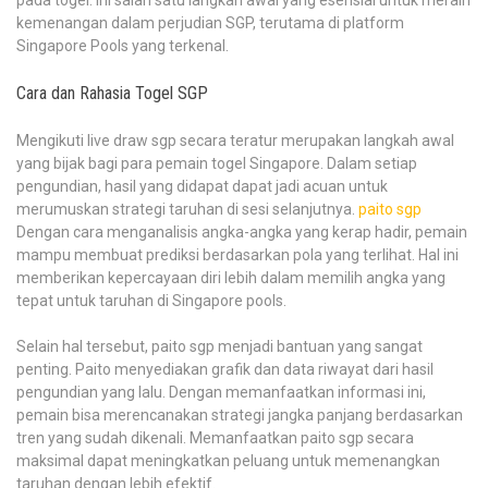
pada togel. Ini salah satu langkah awal yang esensial untuk meraih
kemenangan dalam perjudian SGP, terutama di platform
Singapore Pools yang terkenal.
Cara dan Rahasia Togel SGP
Mengikuti live draw sgp secara teratur merupakan langkah awal
yang bijak bagi para pemain togel Singapore. Dalam setiap
pengundian, hasil yang didapat dapat jadi acuan untuk
merumuskan strategi taruhan di sesi selanjutnya.
paito sgp
Dengan cara menganalisis angka-angka yang kerap hadir, pemain
mampu membuat prediksi berdasarkan pola yang terlihat. Hal ini
memberikan kepercayaan diri lebih dalam memilih angka yang
tepat untuk taruhan di Singapore pools.
Selain hal tersebut, paito sgp menjadi bantuan yang sangat
penting. Paito menyediakan grafik dan data riwayat dari hasil
pengundian yang lalu. Dengan memanfaatkan informasi ini,
pemain bisa merencanakan strategi jangka panjang berdasarkan
tren yang sudah dikenali. Memanfaatkan paito sgp secara
maksimal dapat meningkatkan peluang untuk memenangkan
taruhan dengan lebih efektif.