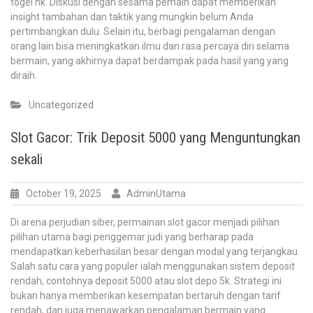
togel hk. Diskusi dengan sesama pemain dapat memberikan
insight tambahan dan taktik yang mungkin belum Anda
pertimbangkan dulu. Selain itu, berbagi pengalaman dengan
orang lain bisa meningkatkan ilmu dan rasa percaya diri selama
bermain, yang akhirnya dapat berdampak pada hasil yang yang
diraih.
Uncategorized
Slot Gacor: Trik Deposit 5000 yang Menguntungkan
sekali
October 19, 2025
AdminUtama
Di arena perjudian siber, permainan slot gacor menjadi pilihan
pilihan utama bagi penggemar judi yang berharap pada
mendapatkan keberhasilan besar dengan modal yang terjangkau.
Salah satu cara yang populer ialah menggunakan sistem deposit
rendah, contohnya deposit 5000 atau slot depo 5k. Strategi ini
bukan hanya memberikan kesempatan bertaruh dengan tarif
rendah, dan juga menawarkan pengalaman bermain yang