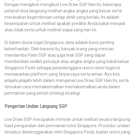
Dengan mengikuti mengikuti Live Draw SGP Hari Ini, beberapa
petaruh bisa langsung melihat angka-angka yang keluar serta
merasakan kegembiraan setiap detik yang berlalu. Ini adalah
kesempatan untuk melihat apakah prediksi Anda bakal menjadi
atau tidak serta untuk melihat siapa yang hari ini.
Di dalam dunia togel Singapura, data adalah kunci penting
keberhasilan. Oleh karena itu, banyak orang yang mencari
mendamba Paito SGP atau juga leak SGP yang dapat
memberikan sedikit petunjuk atau angka-angka yang bakal keluar.
Singapore Pools sebagai penyelenggara resmi resmi togel ini
menawarkan platform yang terpercaya serta aman. Ayo kita
jelajahi jelajahi lebih dalam mengenai Live Draw SGP Hari Ini, serta
temukan cara memaksimalkan memaksimalkan anda dalam
permainan yang penuh strategi strategi.
Pengertian Undian Langsung SGP
Live Draw SGP merupakan metode untuk melihat secara langsung
hasil pengundian dari permainan lotre Singapore. Prosedur undian
tersebut diselenggarakan oleh Singapore Pools, badan resmi yang