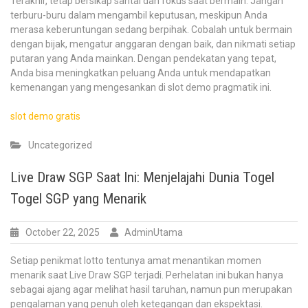
Terakhir, tetap bersikap santai dan fokus saat bermain. Jangan
terburu-buru dalam mengambil keputusan, meskipun Anda
merasa keberuntungan sedang berpihak. Cobalah untuk bermain
dengan bijak, mengatur anggaran dengan baik, dan nikmati setiap
putaran yang Anda mainkan. Dengan pendekatan yang tepat,
Anda bisa meningkatkan peluang Anda untuk mendapatkan
kemenangan yang mengesankan di slot demo pragmatik ini.
slot demo gratis
Uncategorized
Live Draw SGP Saat Ini: Menjelajahi Dunia Togel
Togel SGP yang Menarik
October 22, 2025
AdminUtama
Setiap penikmat lotto tentunya amat menantikan momen
menarik saat Live Draw SGP terjadi. Perhelatan ini bukan hanya
sebagai ajang agar melihat hasil taruhan, namun pun merupakan
pengalaman yang penuh oleh ketegangan dan ekspektasi.