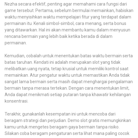
Nezha secara efektif, penting agar memahami cara fungsi dari
game tersebut. Pertama, sebelum bermulai memainkan, habiskan
waktu menyisihkan waktu mempelajari fitur yang terdapat dalam
permainan itu. Kenali simbol-simbol, cara menang, serta bonus
yang ditawarkan. Hal ini akan membantu kamu dalam menyusun
rencana bermain yang lebih baik ketika berada di dalam
permainan.
Kemudian, cobalah untuk menentukan batas waktu bermain serta
batas taruhan. Kendati ini adalah merupakan slot yang tidak
melibatkan uang nyata, tetap krusial untuk memiliki kontrol saat
memainkan. Atur pengatur waktu untuk memastikan Anda tidak
sangat lama bermain serta masih dapat menghargai pengalaman
bermain tanpa merasa tertekan. Dengan cara menentukan limit,
Anda dapat menikmati setiap putaran tanpa khawatir kehilangan
konsentrasi.
Terakhir, gunakanlah kesempatan ini untuk mencoba dari
beragam strategi dan perjudian. Demo slot gratis memungkinkan
kamu untuk mengetes beragam gaya bermain tanpa risiko.
Silakan coba beragam pengaturan serta lihat mana paling cocok