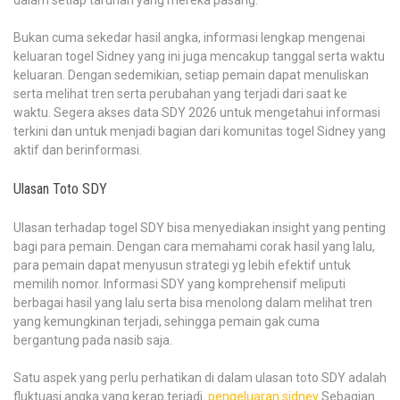
dalam setiap taruhan yang mereka pasang.
Bukan cuma sekedar hasil angka, informasi lengkap mengenai
keluaran togel Sidney yang ini juga mencakup tanggal serta waktu
keluaran. Dengan sedemikian, setiap pemain dapat menuliskan
serta melihat tren serta perubahan yang terjadi dari saat ke
waktu. Segera akses data SDY 2026 untuk mengetahui informasi
terkini dan untuk menjadi bagian dari komunitas togel Sidney yang
aktif dan berinformasi.
Ulasan Toto SDY
Ulasan terhadap togel SDY bisa menyediakan insight yang penting
bagi para pemain. Dengan cara memahami corak hasil yang lalu,
para pemain dapat menyusun strategi yg lebih efektif untuk
memilih nomor. Informasi SDY yang komprehensif meliputi
berbagai hasil yang lalu serta bisa menolong dalam melihat tren
yang kemungkinan terjadi, sehingga pemain gak cuma
bergantung pada nasib saja.
Satu aspek yang perlu perhatikan di dalam ulasan toto SDY adalah
fluktuasi angka yang kerap terjadi.
pengeluaran sidney
Sebagian