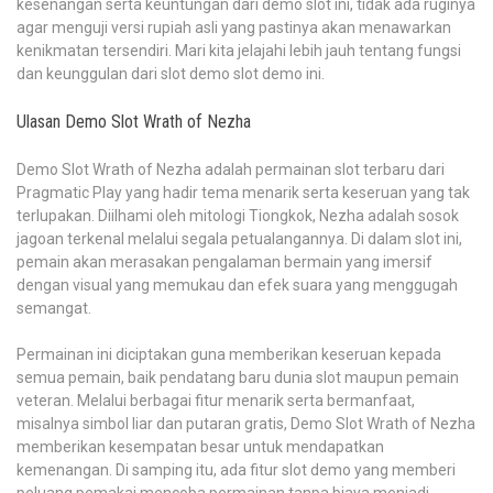
kesenangan serta keuntungan dari demo slot ini, tidak ada ruginya
agar menguji versi rupiah asli yang pastinya akan menawarkan
kenikmatan tersendiri. Mari kita jelajahi lebih jauh tentang fungsi
dan keunggulan dari slot demo slot demo ini.
Ulasan Demo Slot Wrath of Nezha
Demo Slot Wrath of Nezha adalah permainan slot terbaru dari
Pragmatic Play yang hadir tema menarik serta keseruan yang tak
terlupakan. Diilhami oleh mitologi Tiongkok, Nezha adalah sosok
jagoan terkenal melalui segala petualangannya. Di dalam slot ini,
pemain akan merasakan pengalaman bermain yang imersif
dengan visual yang memukau dan efek suara yang menggugah
semangat.
Permainan ini diciptakan guna memberikan keseruan kepada
semua pemain, baik pendatang baru dunia slot maupun pemain
veteran. Melalui berbagai fitur menarik serta bermanfaat,
misalnya simbol liar dan putaran gratis, Demo Slot Wrath of Nezha
memberikan kesempatan besar untuk mendapatkan
kemenangan. Di samping itu, ada fitur slot demo yang memberi
peluang pemakai mencoba permainan tanpa biaya menjadi