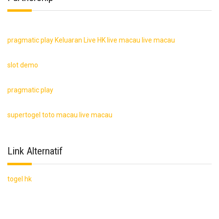
pragmatic play
Keluaran Live HK
live macau
live macau
slot demo
pragmatic play
supertogel
toto macau
live macau
Link Alternatif
togel hk