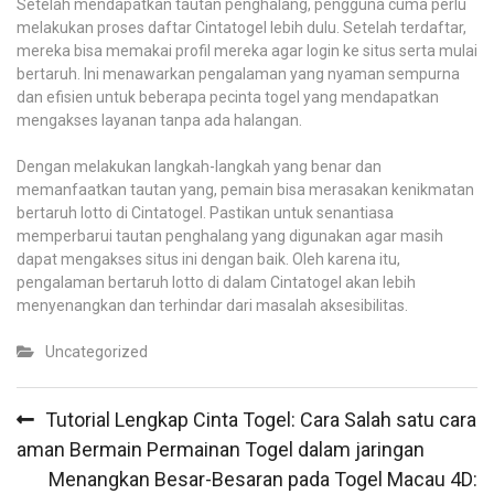
Setelah mendapatkan tautan penghalang, pengguna cuma perlu
melakukan proses daftar Cintatogel lebih dulu. Setelah terdaftar,
mereka bisa memakai profil mereka agar login ke situs serta mulai
bertaruh. Ini menawarkan pengalaman yang nyaman sempurna
dan efisien untuk beberapa pecinta togel yang mendapatkan
mengakses layanan tanpa ada halangan.
Dengan melakukan langkah-langkah yang benar dan
memanfaatkan tautan yang, pemain bisa merasakan kenikmatan
bertaruh lotto di Cintatogel. Pastikan untuk senantiasa
memperbarui tautan penghalang yang digunakan agar masih
dapat mengakses situs ini dengan baik. Oleh karena itu,
pengalaman bertaruh lotto di dalam Cintatogel akan lebih
menyenangkan dan terhindar dari masalah aksesibilitas.
Uncategorized
Post
Tutorial Lengkap Cinta Togel: Cara Salah satu cara
navigation
aman Bermain Permainan Togel dalam jaringan
Menangkan Besar-Besaran pada Togel Macau 4D: