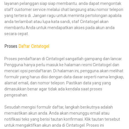
layanan pelanggan siap siap membantu. anda dapat mengontak
staff customer service melalui chat langsung atau nomor telepon
yang tertera di. Jangan ragu untuk meminta pertolongan apabila
anda terlambat atau lupa kata sandi, staf Cintatogel akan
membantu Anda untuk mendapatkan akses pada akun anda
secara cepat.
Proses
Daftar Cintatogel
Proses pendaftaran di Cintatogel sangatlah gampang dan lancar.
Pengguna hanya perlu masuk ke halaman resmi Cintatogel dan
mencari opsi pendaftaran. Di halaman ini, pengguna akan melihat
formulir yang harus diisi dengan data dasar seperti nama lengkap,
alamat email, dan nomor telepon. Pastikan data yang yang
dimasukkan benar agar tidak ada kendala saat proses
pengesahan.
Sesudah mengisi formulir daftar, langkah berikutnya adalah
memastikan akun anda. Anda akan menunggu email atau
notifikasi teks yang berisi tautan konfirmasi. Klik tautan tersebut
untuk mengaktifkan akun anda di Cintatogel. Proses ini