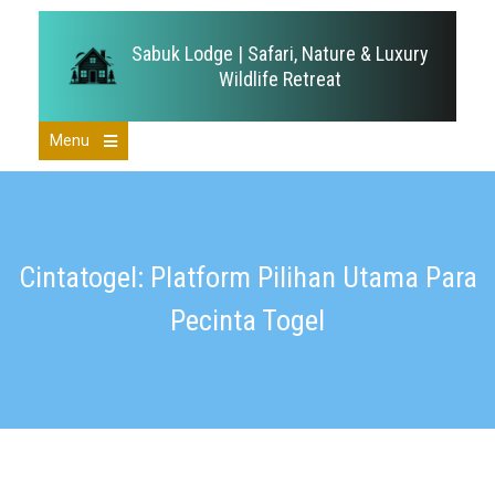
Skip
to
Sabuk Lodge | Safari, Nature & Luxury
content
Wildlife Retreat
Menu
Open
the
main
menu
Cintatogel: Platform Pilihan Utama Para
Pecinta Togel