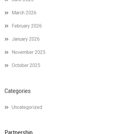
March 2026
February 2026
January 2026
November 2025
October 2025
Categories
Uncategorized
Partnership