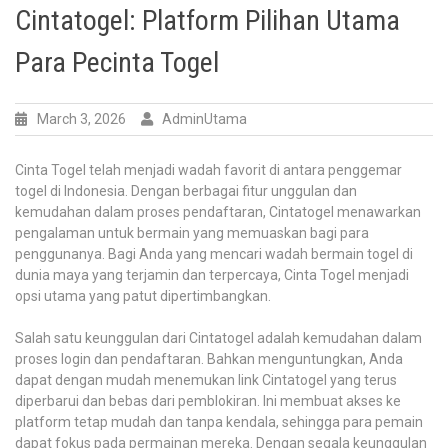
Cintatogel: Platform Pilihan Utama
Para Pecinta Togel
March 3, 2026
AdminUtama
Cinta Togel telah menjadi wadah favorit di antara penggemar
togel di Indonesia. Dengan berbagai fitur unggulan dan
kemudahan dalam proses pendaftaran, Cintatogel menawarkan
pengalaman untuk bermain yang memuaskan bagi para
penggunanya. Bagi Anda yang mencari wadah bermain togel di
dunia maya yang terjamin dan terpercaya, Cinta Togel menjadi
opsi utama yang patut dipertimbangkan.
Salah satu keunggulan dari Cintatogel adalah kemudahan dalam
proses login dan pendaftaran. Bahkan menguntungkan, Anda
dapat dengan mudah menemukan link Cintatogel yang terus
diperbarui dan bebas dari pemblokiran. Ini membuat akses ke
platform tetap mudah dan tanpa kendala, sehingga para pemain
dapat fokus pada permainan mereka. Dengan segala keunggulan