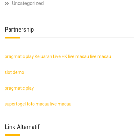
Uncategorized
Partnership
pragmatic play
Keluaran Live HK
live macau
live macau
slot demo
pragmatic play
supertogel
toto macau
live macau
Link Alternatif