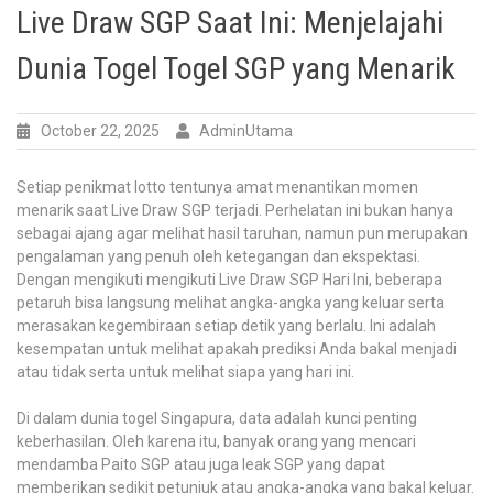
Live Draw SGP Saat Ini: Menjelajahi
Dunia Togel Togel SGP yang Menarik
October 22, 2025
AdminUtama
Setiap penikmat lotto tentunya amat menantikan momen
menarik saat Live Draw SGP terjadi. Perhelatan ini bukan hanya
sebagai ajang agar melihat hasil taruhan, namun pun merupakan
pengalaman yang penuh oleh ketegangan dan ekspektasi.
Dengan mengikuti mengikuti Live Draw SGP Hari Ini, beberapa
petaruh bisa langsung melihat angka-angka yang keluar serta
merasakan kegembiraan setiap detik yang berlalu. Ini adalah
kesempatan untuk melihat apakah prediksi Anda bakal menjadi
atau tidak serta untuk melihat siapa yang hari ini.
Di dalam dunia togel Singapura, data adalah kunci penting
keberhasilan. Oleh karena itu, banyak orang yang mencari
mendamba Paito SGP atau juga leak SGP yang dapat
memberikan sedikit petunjuk atau angka-angka yang bakal keluar.