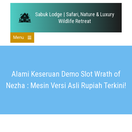
Skip
to
Sabuk Lodge | Safari, Nature & Luxury
content
Wildlife Retreat
Menu
Open
the
main
menu
Alami Keseruan Demo Slot Wrath of
Nezha : Mesin Versi Asli Rupiah Terkini!