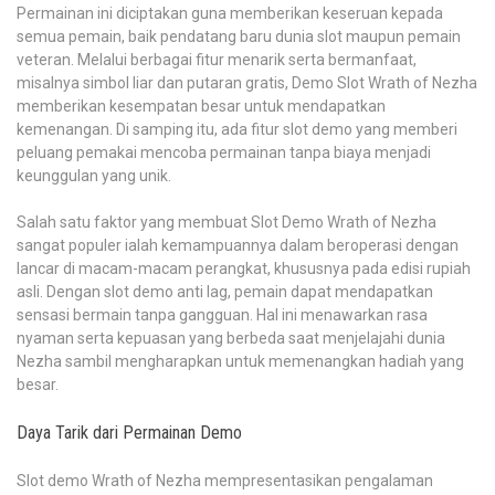
Permainan ini diciptakan guna memberikan keseruan kepada
semua pemain, baik pendatang baru dunia slot maupun pemain
veteran. Melalui berbagai fitur menarik serta bermanfaat,
misalnya simbol liar dan putaran gratis, Demo Slot Wrath of Nezha
memberikan kesempatan besar untuk mendapatkan
kemenangan. Di samping itu, ada fitur slot demo yang memberi
peluang pemakai mencoba permainan tanpa biaya menjadi
keunggulan yang unik.
Salah satu faktor yang membuat Slot Demo Wrath of Nezha
sangat populer ialah kemampuannya dalam beroperasi dengan
lancar di macam-macam perangkat, khususnya pada edisi rupiah
asli. Dengan slot demo anti lag, pemain dapat mendapatkan
sensasi bermain tanpa gangguan. Hal ini menawarkan rasa
nyaman serta kepuasan yang berbeda saat menjelajahi dunia
Nezha sambil mengharapkan untuk memenangkan hadiah yang
besar.
Daya Tarik dari Permainan Demo
Slot demo Wrath of Nezha mempresentasikan pengalaman