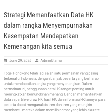
Strategi Memanfaatkan Data HK
dalam rangka Menyempurnakan
Kesempatan Mendapatkan
Kemenangan kita semua
June 29, 2026
AdminUtama
Togel Hongkong telah jadi salah satu permainan yang paling
terkenal di Indonesia, dengan banyak peserta yang berharap
untuk mendapatkan angka yang menyenangkan. Dalam
permainan ini, penggunaan data HK sangat penting untuk
meningkatkan kemungkinan menang. Dengan memanfaatkan
data seperti live draw HK, hasil HK, dan informasi HK lainnya, para
peserta dapat menganalisis tren dan tren yang mungkin
membantu mereka dalam memilih nomor yang lebih akurate.