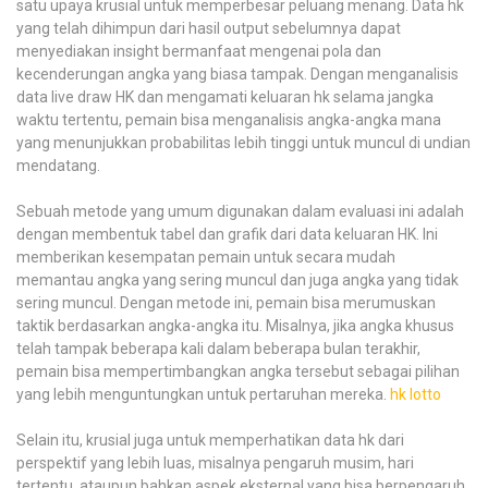
satu upaya krusial untuk memperbesar peluang menang. Data hk
yang telah dihimpun dari hasil output sebelumnya dapat
menyediakan insight bermanfaat mengenai pola dan
kecenderungan angka yang biasa tampak. Dengan menganalisis
data live draw HK dan mengamati keluaran hk selama jangka
waktu tertentu, pemain bisa menganalisis angka-angka mana
yang menunjukkan probabilitas lebih tinggi untuk muncul di undian
mendatang.
Sebuah metode yang umum digunakan dalam evaluasi ini adalah
dengan membentuk tabel dan grafik dari data keluaran HK. Ini
memberikan kesempatan pemain untuk secara mudah
memantau angka yang sering muncul dan juga angka yang tidak
sering muncul. Dengan metode ini, pemain bisa merumuskan
taktik berdasarkan angka-angka itu. Misalnya, jika angka khusus
telah tampak beberapa kali dalam beberapa bulan terakhir,
pemain bisa mempertimbangkan angka tersebut sebagai pilihan
yang lebih menguntungkan untuk pertaruhan mereka.
hk lotto
Selain itu, krusial juga untuk memperhatikan data hk dari
perspektif yang lebih luas, misalnya pengaruh musim, hari
tertentu, ataupun bahkan aspek eksternal yang bisa berpengaruh