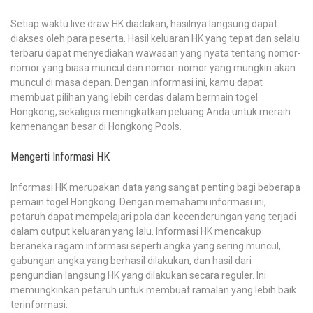
Setiap waktu live draw HK diadakan, hasilnya langsung dapat
diakses oleh para peserta. Hasil keluaran HK yang tepat dan selalu
terbaru dapat menyediakan wawasan yang nyata tentang nomor-
nomor yang biasa muncul dan nomor-nomor yang mungkin akan
muncul di masa depan. Dengan informasi ini, kamu dapat
membuat pilihan yang lebih cerdas dalam bermain togel
Hongkong, sekaligus meningkatkan peluang Anda untuk meraih
kemenangan besar di Hongkong Pools.
Mengerti Informasi HK
Informasi HK merupakan data yang sangat penting bagi beberapa
pemain togel Hongkong. Dengan memahami informasi ini,
petaruh dapat mempelajari pola dan kecenderungan yang terjadi
dalam output keluaran yang lalu. Informasi HK mencakup
beraneka ragam informasi seperti angka yang sering muncul,
gabungan angka yang berhasil dilakukan, dan hasil dari
pengundian langsung HK yang dilakukan secara reguler. Ini
memungkinkan petaruh untuk membuat ramalan yang lebih baik
terinformasi.