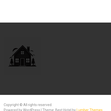
Copyright © All rights reserved.
Powered by WordPress | Theme: Best Hotel by
Lumber Themes