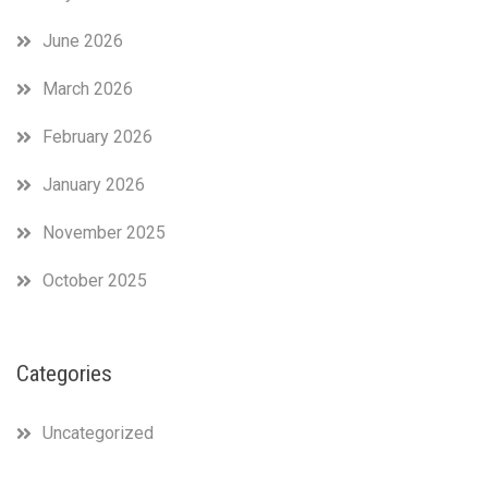
June 2026
March 2026
February 2026
January 2026
November 2025
October 2025
Categories
Uncategorized