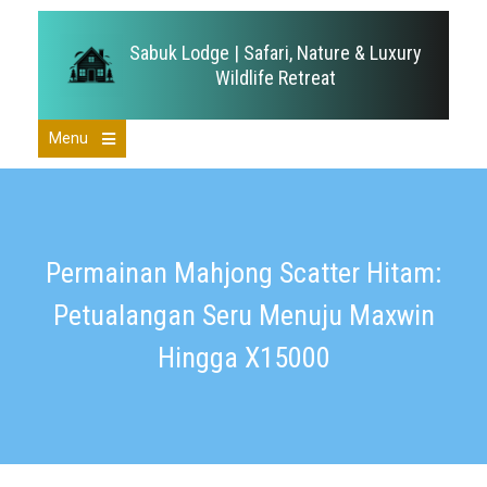
Skip
to
Sabuk Lodge | Safari, Nature & Luxury
content
Wildlife Retreat
Menu
Open
the
main
menu
Permainan Mahjong Scatter Hitam:
Petualangan Seru Menuju Maxwin
Hingga X15000