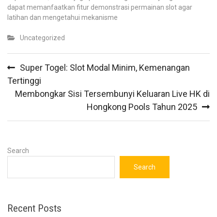
dapat memanfaatkan fitur demonstrasi permainan slot agar
latihan dan mengetahui mekanisme
Uncategorized
Post
Super Togel: Slot Modal Minim, Kemenangan
navigation
Tertinggi
Membongkar Sisi Tersembunyi Keluaran Live HK di
Hongkong Pools Tahun 2025
Search
Search
Recent Posts