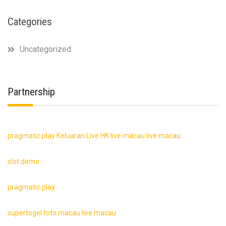
Categories
Uncategorized
Partnership
pragmatic play
Keluaran Live HK
live macau
live macau
slot demo
pragmatic play
supertogel
toto macau
live macau