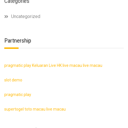
Categories
Uncategorized
Partnership
pragmatic play
Keluaran Live HK
live macau
live macau
slot demo
pragmatic play
supertogel
toto macau
live macau