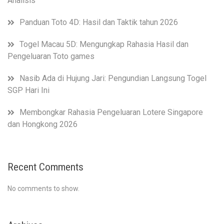
Analisis
Panduan Toto 4D: Hasil dan Taktik tahun 2026
Togel Macau 5D: Mengungkap Rahasia Hasil dan
Pengeluaran Toto games
Nasib Ada di Hujung Jari: Pengundian Langsung Togel
SGP Hari Ini
Membongkar Rahasia Pengeluaran Lotere Singapore
dan Hongkong 2026
Recent Comments
No comments to show.