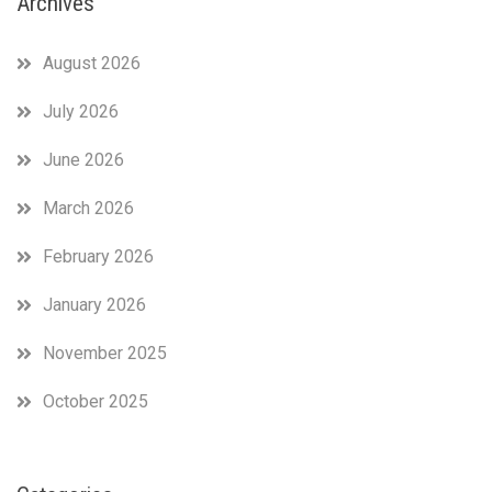
Archives
August 2026
July 2026
June 2026
March 2026
February 2026
January 2026
November 2025
October 2025