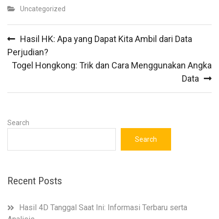
Uncategorized
Post
Hasil HK: Apa yang Dapat Kita Ambil dari Data
navigation
Perjudian?
Togel Hongkong: Trik dan Cara Menggunakan Angka
Data
Search
Search
Recent Posts
Hasil 4D Tanggal Saat Ini: Informasi Terbaru serta