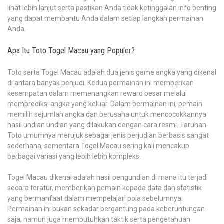
lihat lebih lanjut serta pastikan Anda tidak ketinggalan info penting
yang dapat membantu Anda dalam setiap langkah permainan
Anda.
Apa Itu Toto Togel Macau yang Populer?
Toto serta Togel Macau adalah dua jenis game angka yang dikenal
di antara banyak penjudi. Kedua permainan ini memberikan
kesempatan dalam memenangkan reward besar melalui
memprediksi angka yang keluar. Dalam permainan ini, pemain
memilih sejumlah angka dan berusaha untuk mencocokkannya
hasil undian undian yang dilakukan dengan cara resmi. Taruhan
Toto umumnya merujuk sebagai jenis perjudian berbasis sangat
sederhana, sementara Togel Macau sering kali mencakup
berbagai variasi yang lebih lebih kompleks.
Togel Macau dikenal adalah hasil pengundian di mana itu terjadi
secara teratur, memberikan pemain kepada data dan statistik
yang bermanfaat dalam mempelajari pola sebelumnya.
Permainan ini bukan sekadar bergantung pada keberuntungan
saja, namun juga membutuhkan taktik serta pengetahuan