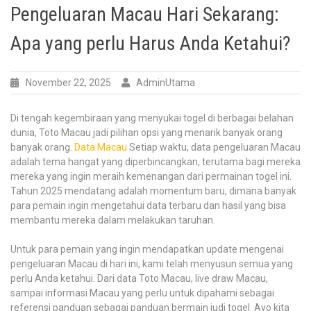
Pengeluaran Macau Hari Sekarang:
Apa yang perlu Harus Anda Ketahui?
November 22, 2025
AdminUtama
Di tengah kegembiraan yang menyukai togel di berbagai belahan
dunia, Toto Macau jadi pilihan opsi yang menarik banyak orang
banyak orang.
Data Macau
Setiap waktu, data pengeluaran Macau
adalah tema hangat yang diperbincangkan, terutama bagi mereka
mereka yang ingin meraih kemenangan dari permainan togel ini.
Tahun 2025 mendatang adalah momentum baru, dimana banyak
para pemain ingin mengetahui data terbaru dan hasil yang bisa
membantu mereka dalam melakukan taruhan.
Untuk para pemain yang ingin mendapatkan update mengenai
pengeluaran Macau di hari ini, kami telah menyusun semua yang
perlu Anda ketahui. Dari data Toto Macau, live draw Macau,
sampai informasi Macau yang perlu untuk dipahami sebagai
referensi panduan sebagai panduan bermain judi togel. Ayo kita