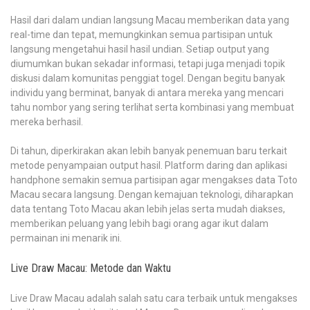
Hasil dari dalam undian langsung Macau memberikan data yang
real-time dan tepat, memungkinkan semua partisipan untuk
langsung mengetahui hasil hasil undian. Setiap output yang
diumumkan bukan sekadar informasi, tetapi juga menjadi topik
diskusi dalam komunitas penggiat togel. Dengan begitu banyak
individu yang berminat, banyak di antara mereka yang mencari
tahu nombor yang sering terlihat serta kombinasi yang membuat
mereka berhasil.
Di tahun, diperkirakan akan lebih banyak penemuan baru terkait
metode penyampaian output hasil. Platform daring dan aplikasi
handphone semakin semua partisipan agar mengakses data Toto
Macau secara langsung. Dengan kemajuan teknologi, diharapkan
data tentang Toto Macau akan lebih jelas serta mudah diakses,
memberikan peluang yang lebih bagi orang agar ikut dalam
permainan ini menarik ini.
Live Draw Macau: Metode dan Waktu
Live Draw Macau adalah salah satu cara terbaik untuk mengakses