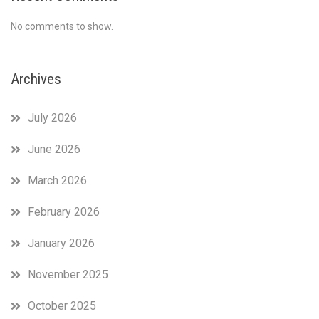
No comments to show.
Archives
July 2026
June 2026
March 2026
February 2026
January 2026
November 2025
October 2025