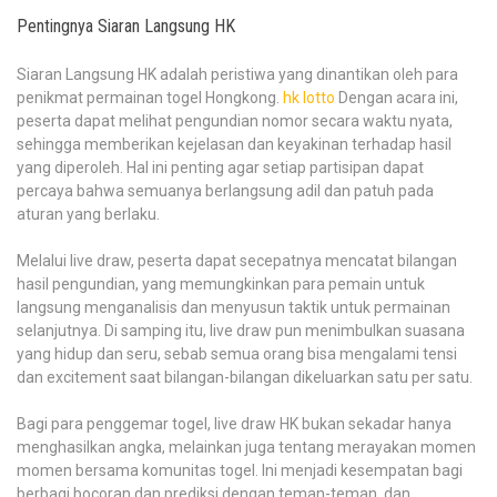
Pentingnya Siaran Langsung HK
Siaran Langsung HK adalah peristiwa yang dinantikan oleh para
penikmat permainan togel Hongkong.
hk lotto
Dengan acara ini,
peserta dapat melihat pengundian nomor secara waktu nyata,
sehingga memberikan kejelasan dan keyakinan terhadap hasil
yang diperoleh. Hal ini penting agar setiap partisipan dapat
percaya bahwa semuanya berlangsung adil dan patuh pada
aturan yang berlaku.
Melalui live draw, peserta dapat secepatnya mencatat bilangan
hasil pengundian, yang memungkinkan para pemain untuk
langsung menganalisis dan menyusun taktik untuk permainan
selanjutnya. Di samping itu, live draw pun menimbulkan suasana
yang hidup dan seru, sebab semua orang bisa mengalami tensi
dan excitement saat bilangan-bilangan dikeluarkan satu per satu.
Bagi para penggemar togel, live draw HK bukan sekadar hanya
menghasilkan angka, melainkan juga tentang merayakan momen
momen bersama komunitas togel. Ini menjadi kesempatan bagi
berbagi bocoran dan prediksi dengan teman-teman, dan