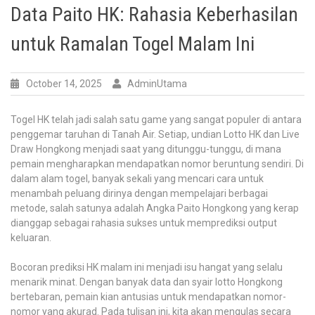
Data Paito HK: Rahasia Keberhasilan
untuk Ramalan Togel Malam Ini
October 14, 2025
AdminUtama
Togel HK telah jadi salah satu game yang sangat populer di antara
penggemar taruhan di Tanah Air. Setiap, undian Lotto HK dan Live
Draw Hongkong menjadi saat yang ditunggu-tunggu, di mana
pemain mengharapkan mendapatkan nomor beruntung sendiri. Di
dalam alam togel, banyak sekali yang mencari cara untuk
menambah peluang dirinya dengan mempelajari berbagai
metode, salah satunya adalah Angka Paito Hongkong yang kerap
dianggap sebagai rahasia sukses untuk memprediksi output
keluaran.
Bocoran prediksi HK malam ini menjadi isu hangat yang selalu
menarik minat. Dengan banyak data dan syair lotto Hongkong
bertebaran, pemain kian antusias untuk mendapatkan nomor-
nomor yang akurad. Pada tulisan ini, kita akan mengulas secara